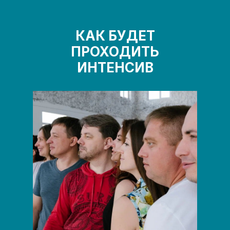
4
Тренеры через 10 дней на интенсиве
5
Интенсив по телесной психологии от института
КАК БУДЕТ
«Интеграция»
ПРОХОДИТЬ
ИНТЕНСИВ